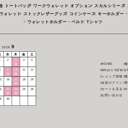
他
トートバッグ
ワークウォレット
オプション
スカルシリーズ
ウォレット
ストックレザーグッズ
コインケース
キーホルダー
ウォレットホルダー・ベルト
Tシャツ
9
2026.
火
水
木
金
土
1
2
3
4
5
HOME
修
休
What's NEW
1
8
9
10
11
12
休
休
ショップ情報
素
5
16
17
18
19
会員ログイン
受
休
カートを見る
オ
2
23
24
25
26
休
休
お問い合わせ
9
30