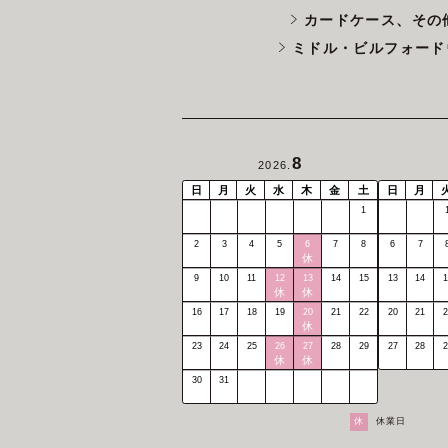
カードケース、その
ミドル・ビルフォード
8
2026.
日
月
火
水
木
金
土
日
月
1
2
3
4
5
6
7
8
6
7
休
9
10
11
12
13
14
15
13
14
1
休
休
16
17
18
19
20
21
22
20
21
2
休
23
24
25
26
27
28
29
27
28
2
休
休
30
31
休
休業日