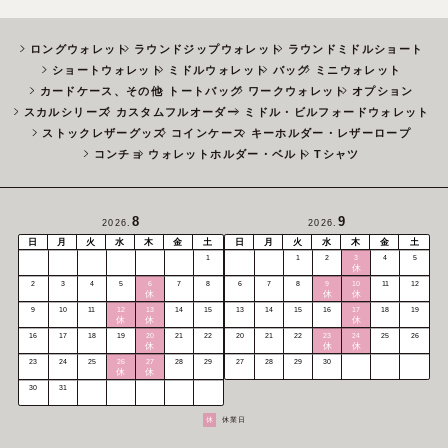
ロングウォレット
ラウンドジップウォレット
ラウンドミドルショート
ショートウォレット
ミドルウォレット
バッグ
ミニウォレット
カードケース、その他
トートバッグ
ワークウォレット
オプション
スカルシリーズ
カスタムフルオーダー
ミドル・ビルフォードウォレット
ストックレザーグッズ
コインケース
キーホルダー・レザーロープ
コンチョ
ウォレットホルダー・ベルト
Tシャツ
8
9
2026.
2026.
日
月
火
水
木
金
土
日
月
火
水
木
金
土
1
1
2
3
4
5
休
2
3
4
5
6
7
8
6
7
8
9
10
11
12
休
休
休
9
10
11
12
13
14
15
13
14
15
16
17
18
19
休
休
休
16
17
18
19
20
21
22
20
21
22
23
24
25
26
休
休
休
23
24
25
26
27
28
29
27
28
29
30
休
休
30
31
休
休業日