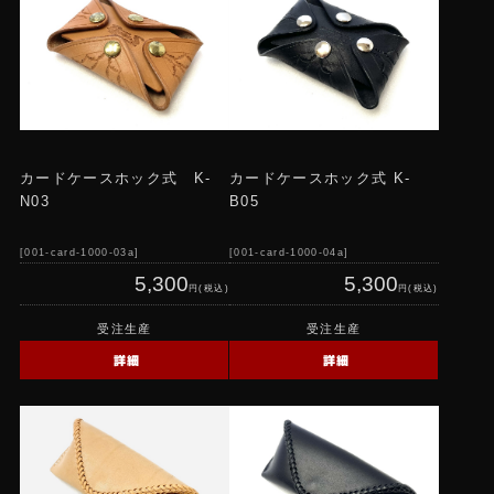
ストックレザーグッズ
コインケース
キーホルダー・レザーロープ
コンチョ
カードケースホック式 K-
カードケースホック式 K-
ウォレットホルダー・ベルト
N03
B05
Tシャツ
001-card-1000-03a
001-card-1000-04a
5,300
5,300
円(税込)
円(税込)
受注生産
受注生産
詳細
詳細