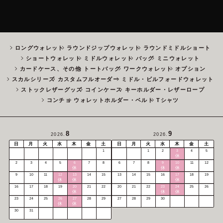
ロングウォレット
ラウンドジップウォレット
ラウンドミドルショート
ショートウォレット
ミドルウォレット
バッグ
ミニウォレット
カードケース、その他
トートバッグ
ワークウォレット
オプション
スカルシリーズ
カスタムフルオーダー
ミドル・ビルフォードウォレット
ストックレザーグッズ
コインケース
キーホルダー・レザーロープ
コンチョ
ウォレットホルダー・ベルト
Tシャツ
8
9
2026.
2026.
日
月
火
水
木
金
土
日
月
火
水
木
金
土
1
1
2
3
4
5
休
2
3
4
5
6
7
8
6
7
8
9
10
11
12
休
休
休
9
10
11
12
13
14
15
13
14
15
16
17
18
19
休
休
休
16
17
18
19
20
21
22
20
21
22
23
24
25
26
休
休
休
23
24
25
26
27
28
29
27
28
29
30
休
休
30
31