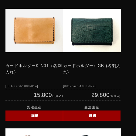
ショートウォレット
ミドルウォレット
バッグ
ミニウォレット
カードケース、その他
トートバッグ
カードホルダーK-N01（名刺
カードホルダーk-GB (名刺入
入れ)
れ)
ワークウォレット
001-card-1000-01a
001-card-1000-02a
オプション
15,800
29,800
円(税込)
円(税込)
スカルシリーズ
受注生産
受注生産
カスタムフルオーダー
詳細
詳細
ミドル・ビルフォードウォレット