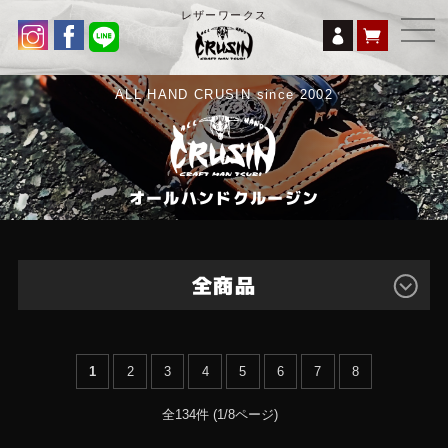
レザーワークス
ALL HAND CRUSIN since 2002
オールハンドクルージン
全商品
ロングウォレット
1
2
3
4
5
6
7
8
ラウンドジップウォレット
ラウンドミドルショート
全134件 (1/8ページ)