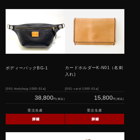
ショートウォレット
ミドルウォレット
バッグ
ミニウォレット
カードケース、その他
トートバッグ
カードホルダーK-N01（名刺
ボディーバックBG-1
入れ)
ワークウォレット
001-bodybag-1000-01a
001-card-1000-01a
オプション
38,800
15,800
円(税込)
円(税込)
スカルシリーズ
受注生産
受注生産
カスタムフルオーダー
詳細
詳細
ミドル・ビルフォードウォレット