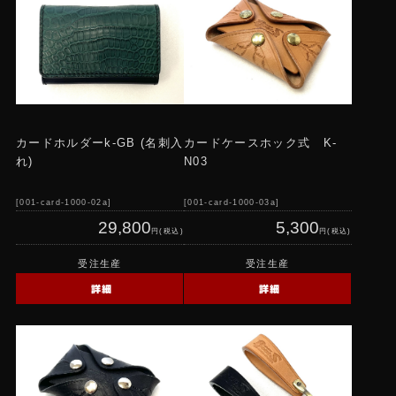
ストックレザーグッズ
コインケース
キーホルダー・レザーロープ
コンチョ
カードホルダーk-GB (名刺入
カードケースホック式 K-
ウォレットホルダー・ベルト
れ)
N03
Tシャツ
001-card-1000-02a
001-card-1000-03a
29,800
5,300
円(税込)
円(税込)
受注生産
受注生産
詳細
詳細