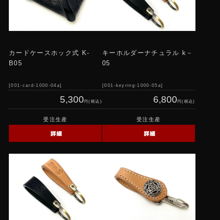
カードケースホック式 K-
キーホルダーナチュラル k－
B05
05
001-card-1000-04a
001-keyring-1000-05a
5,300
6,800
円(税込)
円(税込)
受注生産
受注生産
詳細
詳細