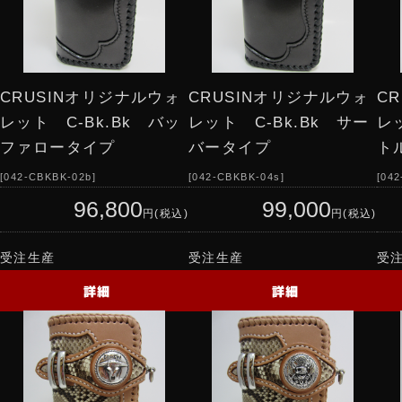
CRUSINオリジナルウォ
CRUSINオリジナルウォ
C
レット C-Bk.Bk バッ
レット C-Bk.Bk サー
レ
ファロータイプ
バータイプ
ト
042-CBKBK-02b
042-CBKBK-04s
042
96,800
99,000
円(税込)
円(税込)
受注生産
受注生産
受
詳細
詳細