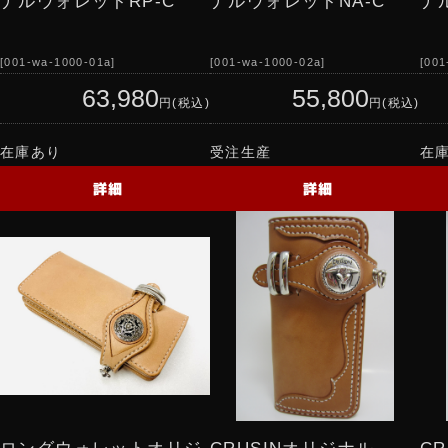
ナルウォレットRP-C
ナルウォレットNA-C
ナ
001-wa-1000-01a
001-wa-1000-02a
001
63,980
55,800
円(税込)
円(税込)
在庫あり
受注生産
在
詳細
詳細