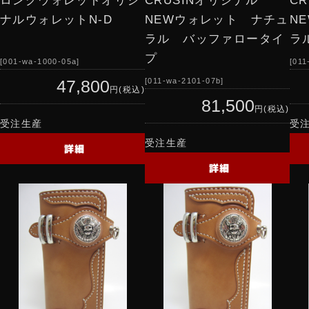
ロングウォレットオリジ
CRUSINオリジナル
C
ナルウォレットN-D
NEWウォレット ナチュ
N
ラル バッファロータイ
ラ
プ
001-wa-1000-05a
011
011-wa-2101-07b
47,800
円(税込)
81,500
円(税込)
受注生産
受
受注生産
詳細
詳細