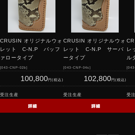
CRUSIN オリジナルウォ
CRUSIN オリジナルウォ
C
レット C-N.P バッフ
レット C-N.P サーバ
レ
ァロータイプ
ータイプ
ル
043-CNP-02b
043-CNP-04s
043
100,800
102,800
円(税込)
円(税込)
受注生産
受注生産
受
詳細
詳細