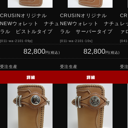
CRUSINオリジナル
CRUSINオリジナル
C
NEWウォレット ナチュ
NEWウォレット ナチュ
レ
ラル ピストルタイプ
ラル サーバータイプ
ァ
011-wa-2101-09p
011-wa-2101-10s
041
82,800
82,800
円(税込)
円(税込)
受注生産
受注生産
受
詳細
詳細