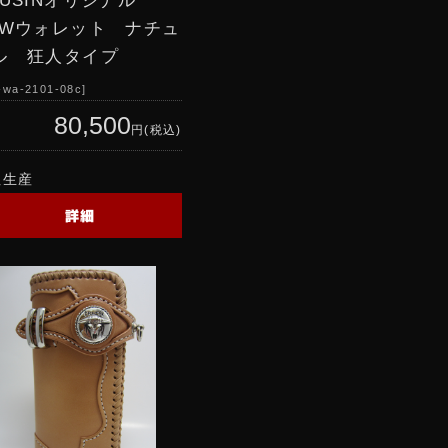
RUSINオリジナル
EWウォレット ナチュ
ル 狂人タイプ
-wa-2101-08c
80,500
円(税込)
注生産
詳細