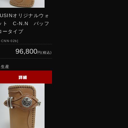
RUSINオリジナルウォ
ット C-N.N バッフ
ロータイプ
-CNN-02b
96,800
円(税込)
注生産
詳細