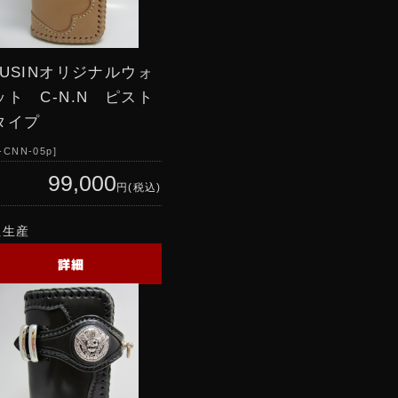
RUSINオリジナルウォ
ット C-N.N ピスト
タイプ
-CNN-05p
99,000
円(税込)
注生産
詳細