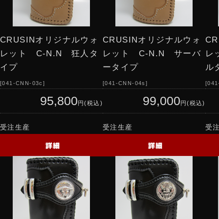
CRUSINオリジナルウォ
CRUSINオリジナルウォ
C
レット C-N.N 狂人タ
レット C-N.N サーバ
レ
イプ
ータイプ
ル
041-CNN-03c
041-CNN-04s
041
95,800
99,000
円(税込)
円(税込)
受注生産
受注生産
受
詳細
詳細